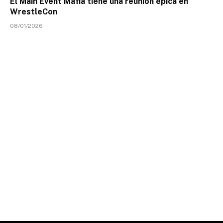
El Main Event Mafia tiene una reunión épica en
WrestleCon
08/01/2026