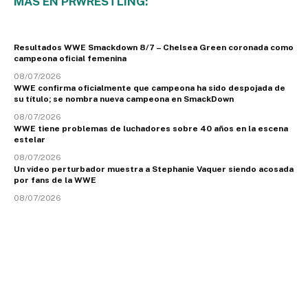
MÁS EN PRWRESTLING:
Resultados WWE Smackdown 8/7 – Chelsea Green coronada como
campeona oficial femenina
08/07/2026
WWE confirma oficialmente que campeona ha sido despojada de
su título; se nombra nueva campeona en SmackDown
08/07/2026
WWE tiene problemas de luchadores sobre 40 años en la escena
estelar
08/07/2026
Un vídeo perturbador muestra a Stephanie Vaquer siendo acosada
por fans de la WWE
08/07/2026