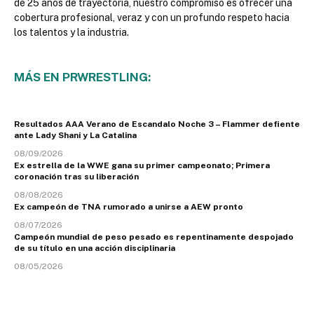
de 25 años de trayectoria, nuestro compromiso es ofrecer una
cobertura profesional, veraz y con un profundo respeto hacia
los talentos y la industria.
MÁS EN PRWRESTLING:
Resultados AAA Verano de Escandalo Noche 3 – Flammer defiente
ante Lady Shani y La Catalina
08/09/2026
Ex estrella de la WWE gana su primer campeonato; Primera
coronación tras su liberación
08/08/2026
Ex campeón de TNA rumorado a unirse a AEW pronto
08/07/2026
Campeón mundial de peso pesado es repentinamente despojado
de su título en una acción disciplinaria
08/05/2026