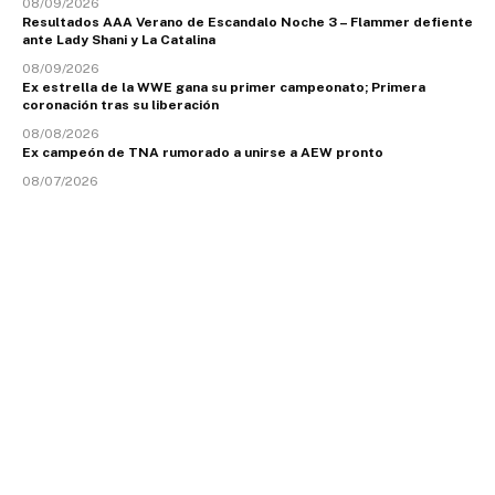
08/09/2026
Resultados AAA Verano de Escandalo Noche 3 – Flammer defiente
ante Lady Shani y La Catalina
08/09/2026
Ex estrella de la WWE gana su primer campeonato; Primera
coronación tras su liberación
08/08/2026
Ex campeón de TNA rumorado a unirse a AEW pronto
08/07/2026