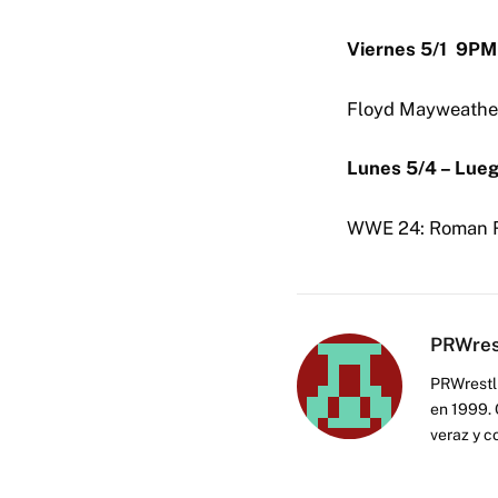
Viernes 5/1 9PM
Floyd Mayweather
Lunes 5/4 – Lue
WWE 24: Roman Re
PRWres
PRWrestli
en 1999. 
veraz y c