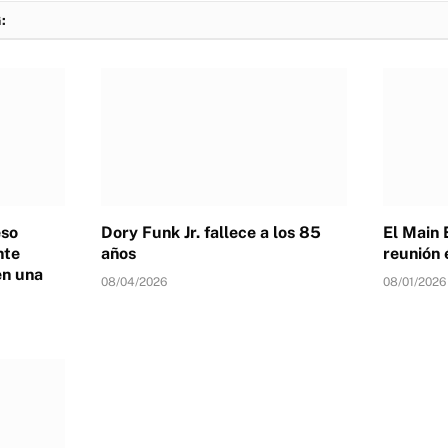
:
eso
Dory Funk Jr. fallece a los 85
El Main 
nte
años
reunión 
en una
08/04/2026
08/01/2026