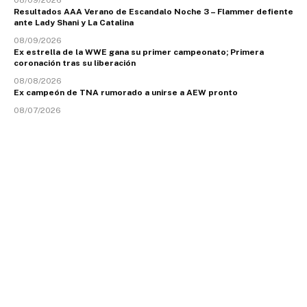
Resultados AAA Verano de Escandalo Noche 3 – Flammer defiente
ante Lady Shani y La Catalina
08/09/2026
Ex estrella de la WWE gana su primer campeonato; Primera
coronación tras su liberación
08/08/2026
Ex campeón de TNA rumorado a unirse a AEW pronto
08/07/2026