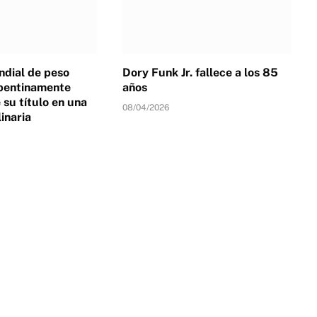
dial de peso
Dory Funk Jr. fallece a los 85
pentinamente
años
su título en una
08/04/2026
linaria