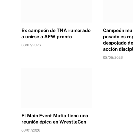
Ex campeón de TNA rumorado
Campeón mun
a unirse a AEW pronto
pesado es re
despojado de 
08/07/2026
acción discip
08/05/2026
El Main Event Mafia tiene una
reunión épica en WrestleCon
08/01/2026