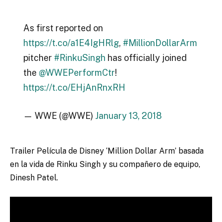
As first reported on
https://t.co/a1E4IgHRlg
,
#MillionDollarArm
pitcher
#RinkuSingh
has officially joined
the
@WWEPerformCtr
!
https://t.co/EHjAnRnxRH
— WWE (@WWE)
January 13, 2018
Trailer Película de Disney ‘Million Dollar Arm’ basada
en la vida de Rinku Singh y su compañero de equipo,
Dinesh Patel.