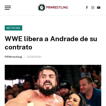
Facebook
Instagr
YouT
NOTICIAS
WWE libera a Andrade de su
contrato
PRWrestling
03/21/2021