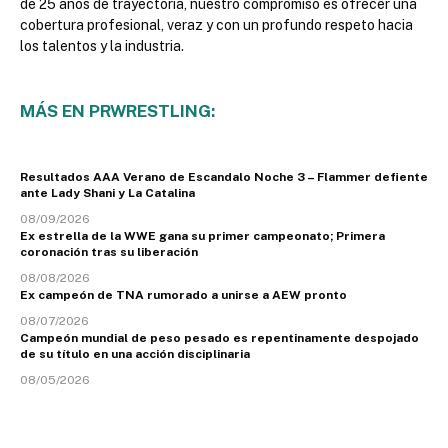
de 25 años de trayectoria, nuestro compromiso es ofrecer una
cobertura profesional, veraz y con un profundo respeto hacia
los talentos y la industria.
MÁS EN PRWRESTLING:
Resultados AAA Verano de Escandalo Noche 3 – Flammer defiente
ante Lady Shani y La Catalina
08/09/2026
Ex estrella de la WWE gana su primer campeonato; Primera
coronación tras su liberación
08/08/2026
Ex campeón de TNA rumorado a unirse a AEW pronto
08/07/2026
Campeón mundial de peso pesado es repentinamente despojado
de su título en una acción disciplinaria
08/05/2026