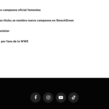
 campeona oficial femenina
 su título; se nombra nueva campeona en SmackDown
estelar
a por fans de la WWE
Facebook
Instagram
YouTube
TikTok