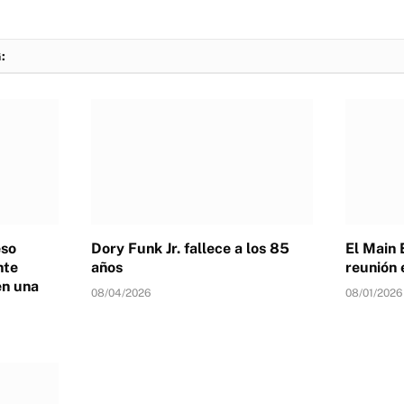
:
eso
Dory Funk Jr. fallece a los 85
El Main 
nte
años
reunión 
en una
08/04/2026
08/01/2026