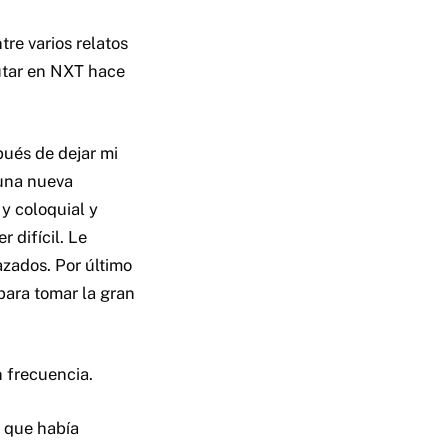
tre varios relatos
utar en NXT hace
ués de dejar mi
 una nueva
y coloquial y
 difícil. Le
azados. Por último
para tomar la gran
n frecuencia.
a que había