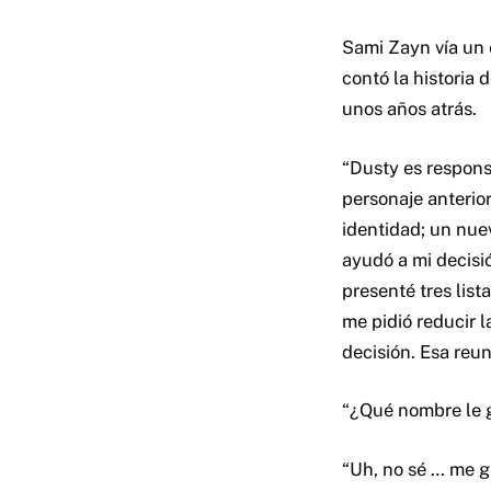
Sami Zayn vía un e
contó la historia
unos años atrás.
“Dusty es respons
personaje anterio
identidad; un nue
ayudó a mi decisió
presenté tres lis
me pidió reducir 
decisión. Esa reu
“¿Qué nombre le g
“Uh, no sé … me g