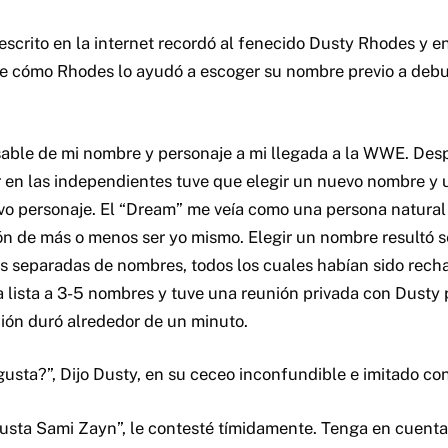
scrito en la internet recordó al fenecido Dusty Rhodes y en
 de cómo Rhodes lo ayudó a escoger su nombre previo a deb
able de mi nombre y personaje a mi llegada a la WWE. Desp
r en las independientes tuve que elegir un nuevo nombre y
vo personaje. El “Dream” me veía como una persona natural 
n de más o menos ser yo mismo. Elegir un nombre resultó ser
tas separadas de nombres, todos los cuales habían sido rech
la lista a 3-5 nombres y tuve una reunión privada con Dusty 
nión duró alrededor de un minuto.
usta?”, Dijo Dusty, en su ceceo inconfundible e imitado co
usta Sami Zayn”, le contesté tímidamente. Tenga en cuent