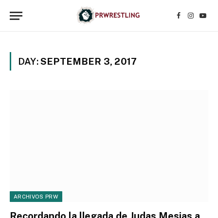
Facebook
Instagr
YouT
DAY:
SEPTEMBER 3, 2017
ARCHIVOS PRW
Recordando la llegada de Judas Mesias a