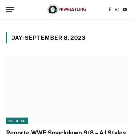
Facebook
Instagr
YouT
DAY:
SEPTEMBER 8, 2023
NOTICIAS
Reporte WWE Smackdown 9/8 – AJ Styles