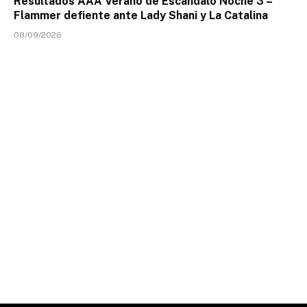
Resultados AAA Verano de Escandalo Noche 3 –
Flammer defiente ante Lady Shani y La Catalina
08/09/2026