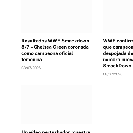
Resultados WWE Smackdown
WWE confirm
8/7 – Chelsea Green coronada
que campeona
como campeona oficial
despojada de 
femenina
nombra nuev
SmackDown
08/07/2026
08/07/2026
Un vídeo perturbador muestra