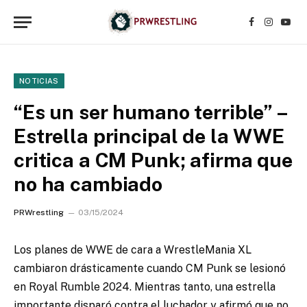
Facebook
Instagr
YouT
NOTICIAS
“Es un ser humano terrible” –
Estrella principal de la WWE
critica a CM Punk; afirma que
no ha cambiado
PRWrestling
03/15/2024
Los planes de WWE de cara a WrestleMania XL
cambiaron drásticamente cuando CM Punk se lesionó
en Royal Rumble 2024. Mientras tanto, una estrella
importante disparó contra el luchador y afirmó que no