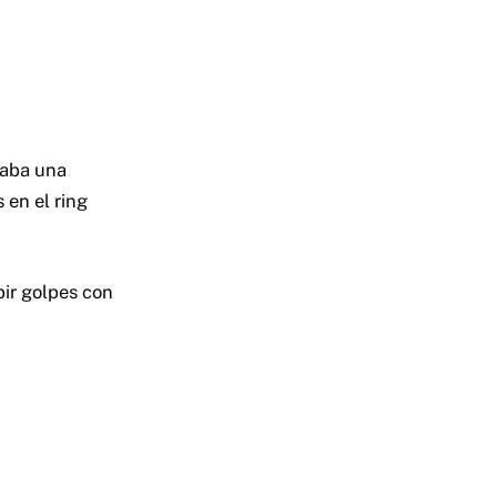
raba una
 en el ring
ibir golpes con