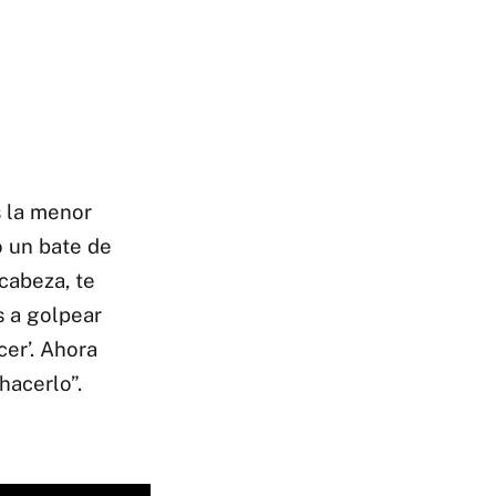
s la menor
o un bate de
cabeza, te
s a golpear
cer’. Ahora
hacerlo”.