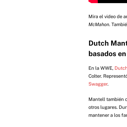
Mira el video de a
McMahon
. Tambié
Dutch Mante
basados ​​e
En la WWE,
Dutch
Colter. Represent
Swagger
.
Mantell también c
otros lugares. Dur
mantener a los fan