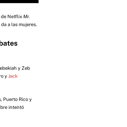
 de Netflix
Mr.
da a las mujeres.
mbates
Zebekiah y Zeb
ro y
Jack
 Puerto Rico y
ibre intentó