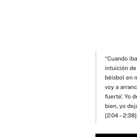
“Cuando iba
intuición d
béisbol en 
voy a arranc
fuerte’. Yo 
bien, yo dej
[2:04 – 2:38]