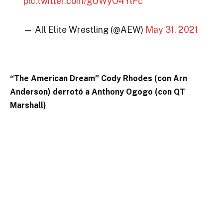
pic.twitter.com/gUWyO4YlFc
— All Elite Wrestling (@AEW)
May 31, 2021
“The American Dream” Cody Rhodes (con Arn
Anderson) derrotó a Anthony Ogogo (con QT
Marshall)