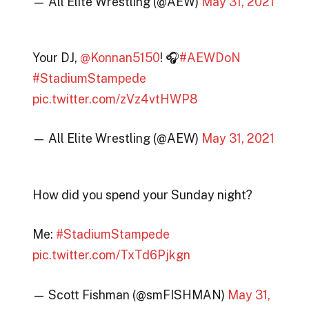
— All Elite Wrestling (@AEW)
May 31, 2021
Your DJ,
@Konnan5150
! 🎧
#AEWDoN
#StadiumStampede
pic.twitter.com/zVz4vtHWP8
— All Elite Wrestling (@AEW)
May 31, 2021
How did you spend your Sunday night?
Me:
#StadiumStampede
pic.twitter.com/TxTd6Pjkgn
— Scott Fishman (@smFISHMAN)
May 31,