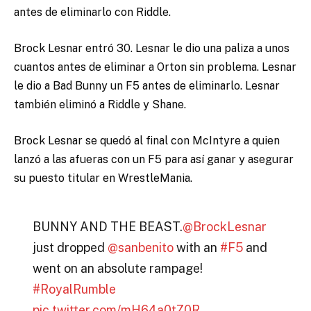
antes de eliminarlo con Riddle.
Brock Lesnar entró 30. Lesnar le dio una paliza a unos
cuantos antes de eliminar a Orton sin problema. Lesnar
le dio a Bad Bunny un F5 antes de eliminarlo. Lesnar
también eliminó a Riddle y Shane.
Brock Lesnar se quedó al final con McIntyre a quien
lanzó a las afueras con un F5 para así ganar y asegurar
su puesto titular en WrestleMania.
BUNNY AND THE BEAST.
@BrockLesnar
just dropped
@sanbenito
with an
#F5
and
went on an absolute rampage!
#RoyalRumble
pic.twitter.com/mH64a0tZ0R