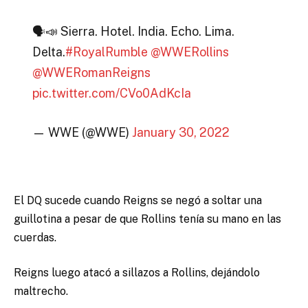
🗣📣 Sierra. Hotel. India. Echo. Lima.
Delta.
#RoyalRumble
@WWERollins
@WWERomanReigns
pic.twitter.com/CVo0AdKcIa
— WWE (@WWE)
January 30, 2022
El DQ sucede cuando Reigns se negó a soltar una
guillotina a pesar de que Rollins tenía su mano en las
cuerdas.
Reigns luego atacó a sillazos a Rollins, dejándolo
maltrecho.