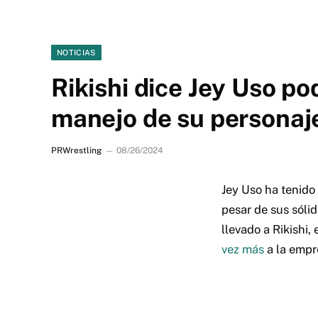
NOTICIAS
Rikishi dice Jey Uso p
manejo de su personaj
PRWrestling
08/26/2024
Jey Uso ha tenid
pesar de sus sóli
llevado a Rikishi
vez más
a la empr