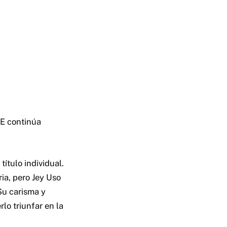
WE continúa
ítulo individual.
ria, pero Jey Uso
Su carisma y
lo triunfar en la