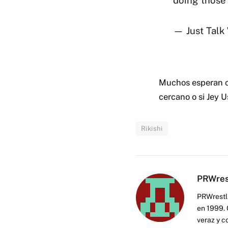
doing those
— Just Talk
Muchos esperan co
cercano o si Jey 
Rikishi
PRWres
PRWrestli
en 1999. 
veraz y c