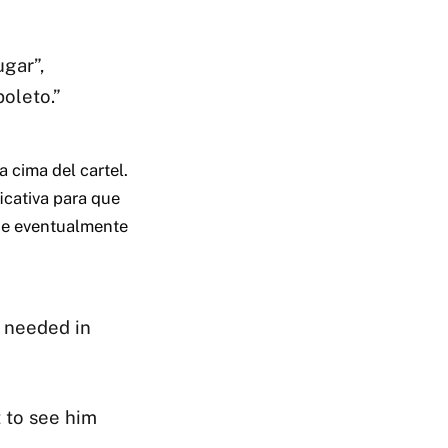
gar”,
boleto.”
 cima del cartel.
icativa para que
ue eventualmente
s needed in
 to see him