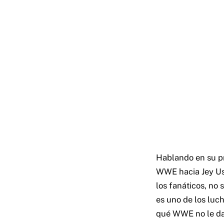
Hablando en su pro
WWE hacia Jey Uso
los fanáticos, no 
es uno de los luc
qué WWE no le da