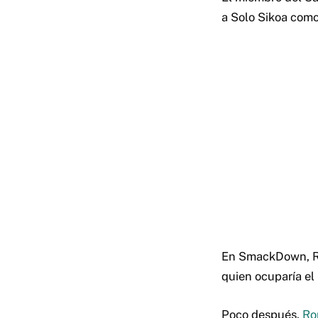
a Solo Sikoa como 
En SmackDown, Rei
quien ocuparía el
Poco después,
Ro