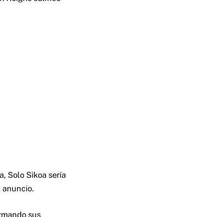
, Solo Sikoa sería
l anuncio.
irmando sus