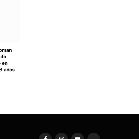
Roman
ulo
 en
8 años