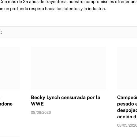
Con más de 25 años de trayectoria, nuestro compromiso es ofrecer una
on un profundo respeto hacia los talentos y la industria.
:
e
Becky Lynch censurada por la
Campeón
ndone
WWE
pesado 
despojad
08/06/2026
acción d
08/05/202