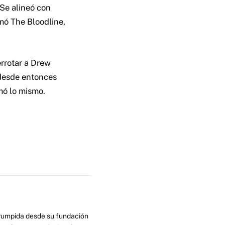
 Se alineó con
mó The Bloodline,
rrotar a Drew
 desde entonces
rmó lo mismo.
errumpida desde su fundación