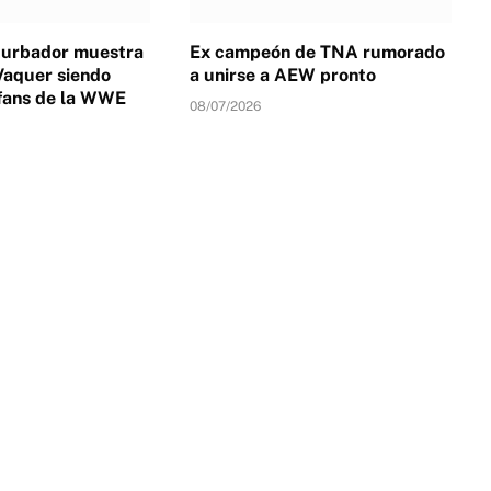
turbador muestra
Ex campeón de TNA rumorado
Vaquer siendo
a unirse a AEW pronto
fans de la WWE
08/07/2026