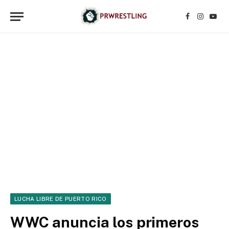
Facebook
Instagr
YouT
LUCHA LIBRE DE PUERTO RICO
WWC anuncia los primeros