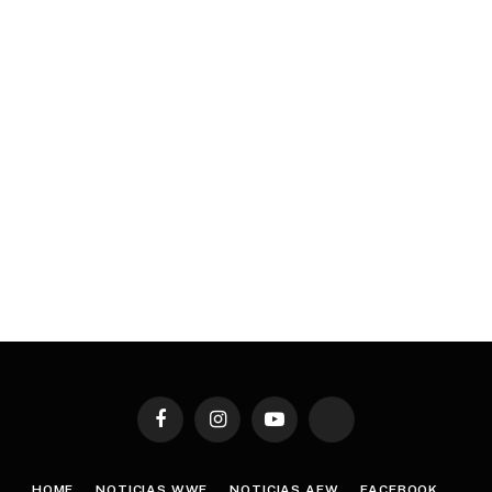
Facebook
Instagram
YouTube
TikTok
HOME
NOTICIAS WWE
NOTICIAS AEW
FACEBOOK